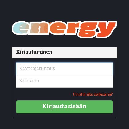
Kirjautuminen
Unohtuiko salasana?