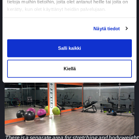
tietoja muihin tietoihin, joita olet antanut heille tai joita on
kerätty, kun olet käyttänyt heidän palvelujaan.
For functional training, there is a fifteen-meter-long
sled push track, tractor tire, monkey bars, and a
punching bag.
Näytä tiedot
Salli kaikki
Kiellä
There is a separate area for stretching and bodyweight