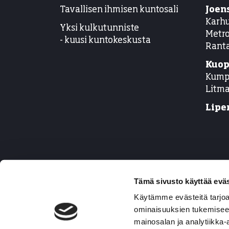
Tavallisen ihmisen kuntosali
Joen
Karh
Yksi kulkutunniste
Metro
- kuusi kuntokeskusta
Rant
Kuop
Kump
Litm
Liper
Tämä sivusto käyttää eväs
Käytämme evästeitä tarjoa
© Kuntokeskus Energy
| Toiminnanohjausjärjestelmä
W
ominaisuuksien tukemisee
mainosalan ja analytiikka