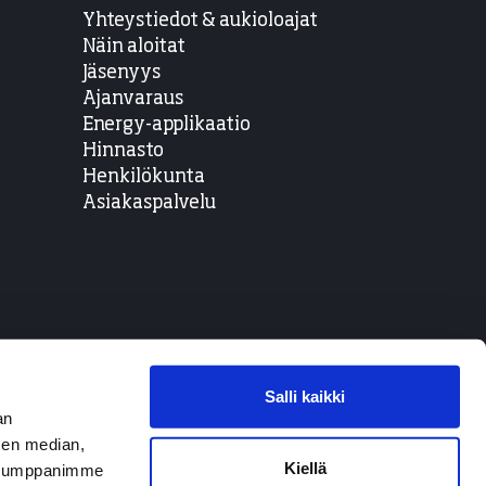
Yhteystiedot & aukioloajat
Näin aloitat
Jäsenyys
Ajanvaraus
Energy-applikaatio
Hinnasto
Henkilökunta
Asiakaspalvelu
Salli kaikki
an
sen median,
Kiellä
. Kumppanimme