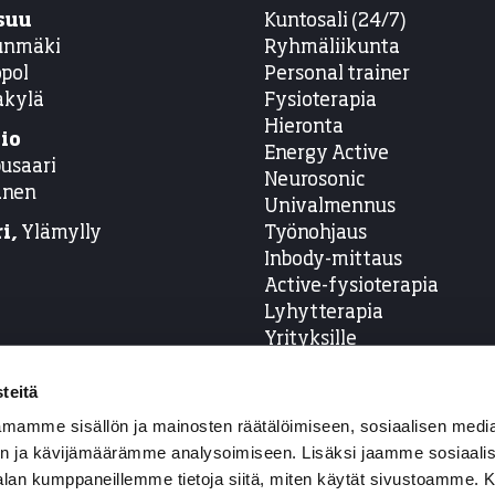
suu
Kuntosali (24/7)
unmäki
Ryhmäliikunta
pol
Personal trainer
akylä
Fysioterapia
Hieronta
io
Energy Active
usaari
Neurosonic
anen
Univalmennus
i,
Ylämylly
Työnohjaus
Inbody-mittaus
Active-fysioterapia
Lyhytterapia
Yrityksille
teitä
mamme sisällön ja mainosten räätälöimiseen, sosiaalisen medi
iseGym
powered by
WiseNetwork
n ja kävijämäärämme analysoimiseen. Lisäksi jaamme sosiaali
-alan kumppaneillemme tietoja siitä, miten käytät sivustoamme