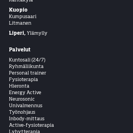
Rantakylä
Kuopio
Kumpusaari
Litmanen
Liperi,
Ylämylly
Palvelut
Kuntosali (24/7)
Ryhmäliikunta
Personal trainer
Fysioterapia
Hieronta
Energy Active
Neurosonic
Univalmennus
Työnohjaus
Inbody-mittaus
Active-fysioterapia
Lyhytterapia