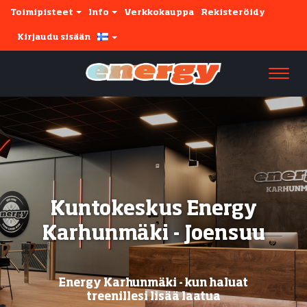
Toimipisteet
Info
Verkkokauppa
Rekisteröidy
Kirjaudu sisään
Navi
Kuntokeskus Energy
Karhunmäki - Joensuu
Energy Karhunmäki - kun haluat
treenillesi lisää laatua