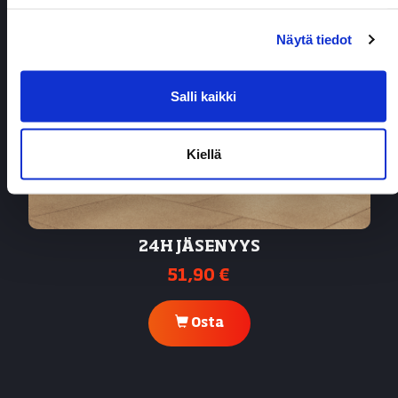
Näytä tiedot
Salli kaikki
Kiellä
24H JÄSENYYS
51,90 €
Osta