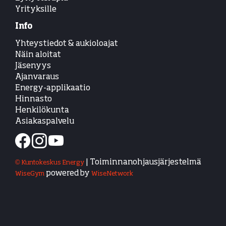
Yrityksille
Info
Yhteystiedot & aukioloajat
Näin aloitat
Jäsenyys
Ajanvaraus
Energy-applikaatio
Hinnasto
Henkilökunta
Asiakaspalvelu
| Toiminnanohjausjärjestelmä
© Kuntokeskus Energy
powered by
WiseGym
WiseNetwork