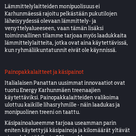
Lämmittelylaitteiden monipuolisuus ei
Karhunmäessä rajoitu pelkästään pukutilojen
läheisyydessä olevaan lämmittely- ja
venyttelyalueeseen, vaan tämän lisäksi
toiminnallinen tilamme tarjoaa myös laadukkaita
lämmittelylaitteita, jotka ovat aina käytettävissä,
kun ryhmäliikuntatunnit eivät ole käynnissä.
Painopakkalaitteet ja käsipainot
Italialaisen Panattan uusimmat innovaatiot ovat
tuotu Energy Karhunmäen treenaajien
käytettäviksi. Painopakkalaitteiden valikoima
ulottuu kaikille lihasryhmille - näin laadukas ja
monipuolinen treeni on taattu.
Käsipainoalueemme tarjoaa useamman parin
eniten käytettyjä käsipainoja ja kilomäärät yltävät