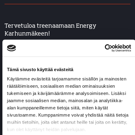
Tervetuloa treenaamaan Energy
Karhunmäkeen!
Osta jäsenyys verkkokaupastamme, lataa
mobiiliapplikaatio
ja tule treenaamaan!
Samalla jäsenyydellä voit treenata kaikissa
Tämä sivusto käyttää evästeitä
Joensuun kolmessa kuntokeskuksessa sekä myös
Kuopion ja Liperin kuntokeskuksissa.
Käytämme evästeitä tarjoamamme sisällön ja mainosten
räätälöimiseen, sosiaalisen median ominaisuuksien
tukemiseen ja kävijämäärämme analysoimiseen. Lisäksi
jaamme sosiaalisen median, mainosalan ja analytiikka-
alan kumppaneillemme tietoja siitä, miten käytät
sivustoamme. Kumppanimme voivat yhdistää näitä tietoja
muihin tietoihin, joita olet antanut heille tai joita on kerätty,
kun olet käyttänyt heidän palvelujaan.