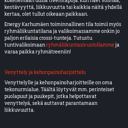
kokeilemaan uusia treenitapoja. Kun haet voimaa,
kestävyyttä, liikkuvuutta tai kaikkia näitä yhdellä
kertaa, olet tullut oikeaan paikkaan.
Energy Karhumäen toiminnallinen tila toimii myös
ryhmäliikuntatilana ja valikoimassamme onkin jo
paljon erilaisia crossi-tunteja. Tutustu
tuntivalikoimaan
ryhmäliikuntasivustollamme
ja
varaa paikka ryhmätreeniin!
Venyttely ja kehonpainoharjoittelu
Venyttelylle ja kehonpainoharjoitteille on oma
tekonurmialue. Täältä löytyvät mm. perinteiset
puolapuut ja puukepit, jotka helpottavat
venyttelyä, sekä auttavat parantamaan
liikkuvuutta.