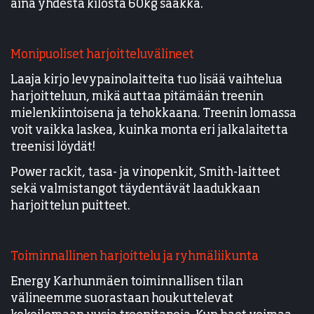
aina yhdestä kilosta 60kg saakka.
Monipuoliset harjoitteluvälineet
Laaja kirjo levypainolaitteita tuo lisää vaihtelua
harjoitteluun, mikä auttaa pitämään treenin
mielenkiintoisena ja tehokkaana. Treenin lomassa
voit vaikka laskea, kuinka monta eri jalkalaitetta
treenisi löydät!
Power rackit, tasa- ja vinopenkit, Smith-laitteet
sekä valmistangot täydentävät laadukkaan
harjoittelun puitteet.
Toiminnallinen harjoittelu ja ryhmäliikunta
Energy Karhunmäen toiminnallisen tilan
välineemme suorastaan houkuttelevat