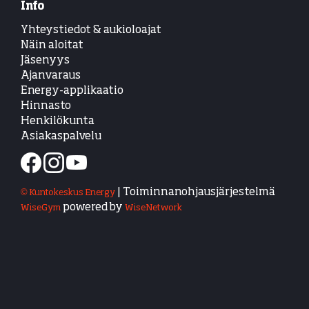
Info
Yhteystiedot & aukioloajat
Näin aloitat
Jäsenyys
Ajanvaraus
Energy-applikaatio
Hinnasto
Henkilökunta
Asiakaspalvelu
| Toiminnanohjausjärjestelmä
© Kuntokeskus Energy
powered by
WiseGym
WiseNetwork