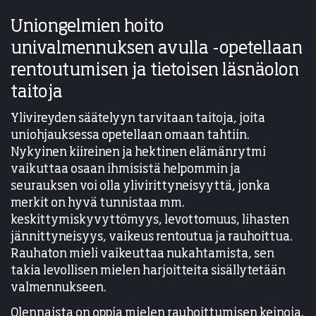
Uniongelmien hoito
univalmennuksen avulla -opetellaan
rentoutumisen ja tietoisen läsnäolon
taitoja
Ylivireyden säätelyyn tarvitaan taitoja, joita
uniohjauksessa opetellaan omaan tahtiin.
Nykyinen kiireinen ja hektinen elämänrytmi
vaikuttaa osaan ihmisistä helpommin ja
seurauksen voi olla ylivirittyneisyyttä, jonka
merkit on hyvä tunnistaa mm.
keskittymiskyvyttömyys, levottomuus, lihasten
jännittyneisyys, vaikeus rentoutua ja rauhoittua.
Rauhaton mieli vaikeuttaa nukahtamista, sen
takia levollisen mielen harjoitteita sisällytetään
valmennukseen.
Olennaista on oppia mielen rauhoittumisen keinoja.