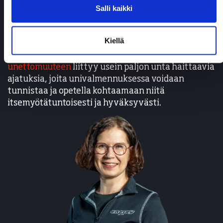
nyt unta, muuten huomenna en jaksa olla töissä”.
Salli kaikki
Uni usein karkaa, kun mieli on rauhattomassa
tilassa. Ajatukset toimivat tuossa tilanteessa
Kiellä
ylivirittymistä lisäävänä tekijänä ja tilanteen
tunnistaminen on tärkeää. Pitkittyneeseen
unettomuuteen
liittyy usein paljon unta haittaavia
ajatuksia, joita univalmennuksessa voidaan
tunnistaa ja opetella kohtaamaan niitä
itsemyötätuntoisesti ja hyväksyvästi.