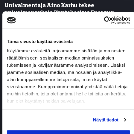
Univalmentaja Aino Karhu tekee
univalmennuksia Kuntokeskus Energyn
toimipisteissä Joensuussa ja Kuopiossa. Lue
Ainon esittely.
Tausta-ammatiltani olen terveydenhoitaja,
Tämä sivusto käyttää evästeitä
sairaanhoitaja ja työterveyshoitaja vahvalla
Käytämme evästeitä tarjoamamme sisällön ja mainosten
terveydenhuollon ammattitaidolla ja pitkällä
räätälöimiseen, sosiaalisen median ominaisuuksien
työkokemuksella. Lisäksi olen kouluttautunut
tukemiseen ja kävijämäärämme analysoimiseen. Lisäksi
voimavarakeskeiseksi työnohjaajaksi (STOry) sekä
jaamme sosiaalisen median, mainosalan ja analytiikka-
ratkaisukeskeiseksi lyhytterapeutiksi.
alan kumppaneillemme tietoja siitä, miten käytät
Minulla on kokonaisvaltainen työote, jossa käytän
sivustoamme. Kumppanimme voivat yhdistää näitä tietoja
koko ammattitaitoani asiakkaan
muihin tietoihin, joita olet antanut heille tai joita on kerätty,
ohjaamistilanteissa.
kun olet käyttänyt heidän palvelujaan.
Minua on pitkään kiinnostanut uneen liittyvät
asiat ja olen huomannut, että uneen liittyy paljon
Näytä tiedot
uskomuksia, jotka hankaloittavat unettoman
tilannetta mm. ajatukset “minun on pakko saada