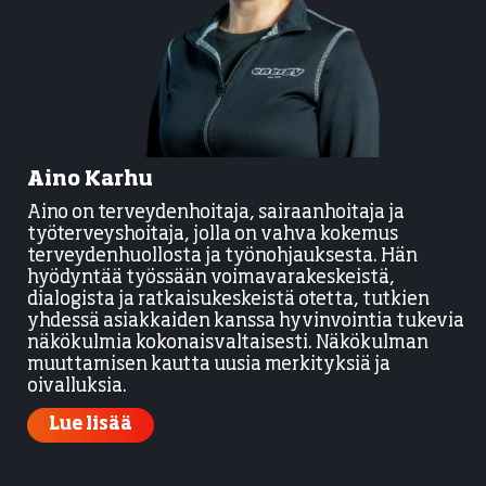
Aino Karhu
Aino on terveydenhoitaja, sairaanhoitaja ja
työterveyshoitaja, jolla on vahva kokemus
terveydenhuollosta ja työnohjauksesta. Hän
hyödyntää työssään voimavarakeskeistä,
dialogista ja ratkaisukeskeistä otetta, tutkien
yhdessä asiakkaiden kanssa hyvinvointia tukevia
näkökulmia kokonaisvaltaisesti. Näkökulman
muuttamisen kautta uusia merkityksiä ja
oivalluksia.
Lue lisää