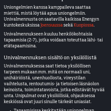
Uniongelmien kanssa kamppaileva saattaa
miettiä, mistä löytää apua uniongelmiin.
Univalmennusta on saatavilla kaikissa Energyn
kuntokeskuksissa
Joensuussa
sekä
Kuopiossa
.
Univalmennukseen kuuluu henkilökohtaisia
tapaamisia (2-7), jotka voidaan toteuttaa lähi- tai
etätapaamisina.
Univalmennuksen sisältö on yksilöllistä
Univalmennuksessa saat tietoa yksilöllisen
tarpeen mukaan mm. mitä on normaali uni,
unihäiriöistä, unenhuollosta, vireystilan
vaihtelusta, rentoutumis- ja tietoisen läsnäolon
keinoista, toimintatavoista, jotka edistävät hyvää
unta. Unipulmat ovat yksilöllisiä, ohjauksessa
keskiössä ovat juuri sinulle tärkeät uniasiat.
Tapaamisissa keskitytään uniongelman