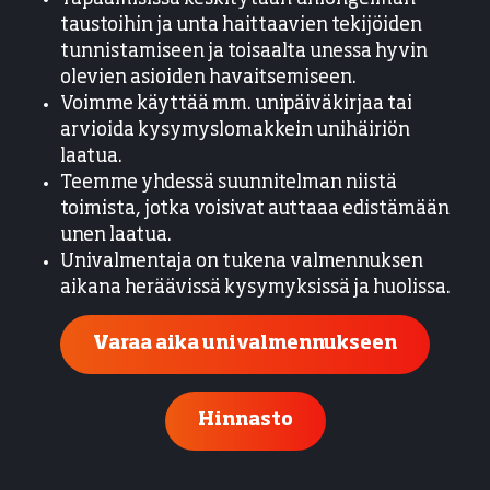
taustoihin ja unta haittaavien tekijöiden
tunnistamiseen ja toisaalta unessa hyvin
olevien asioiden havaitsemiseen.
Voimme käyttää mm. unipäiväkirjaa tai
arvioida kysymyslomakkein unihäiriön
laatua.
Teemme yhdessä suunnitelman niistä
toimista, jotka voisivat auttaaa edistämään
unen laatua.
Univalmentaja on tukena valmennuksen
aikana heräävissä kysymyksissä ja huolissa.
Varaa aika univalmennukseen
Hinnasto