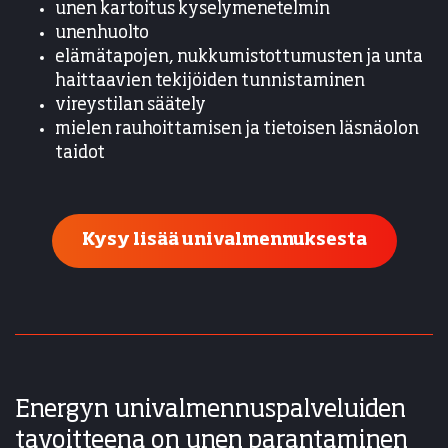
unen kartoitus kyselymenetelmin
unenhuolto
elämätapojen, nukkumistottumusten ja unta
haittaavien tekijöiden tunnistaminen
vireystilan säätely
mielen rauhoittamisen ja tietoisen läsnäolon
taidot
Kysy lisää univalmennuksesta
Energyn univalmennuspalveluiden
tavoitteena on unen parantaminen