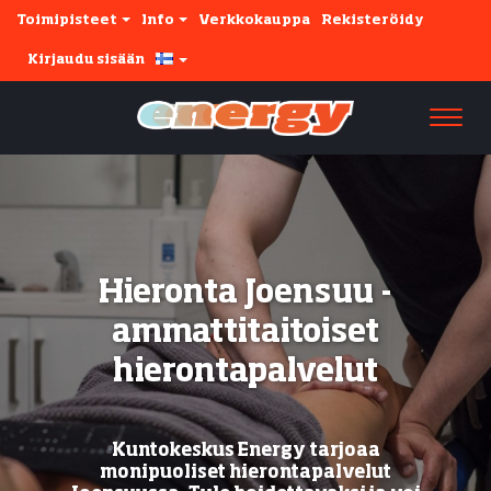
Toimipisteet
Info
Verkkokauppa
Rekisteröidy
Kirjaudu sisään
Navi
Hieronta Joensuu -
ammattitaitoiset
hierontapalvelut
Kuntokeskus Energy tarjoaa
monipuoliset hierontapalvelut