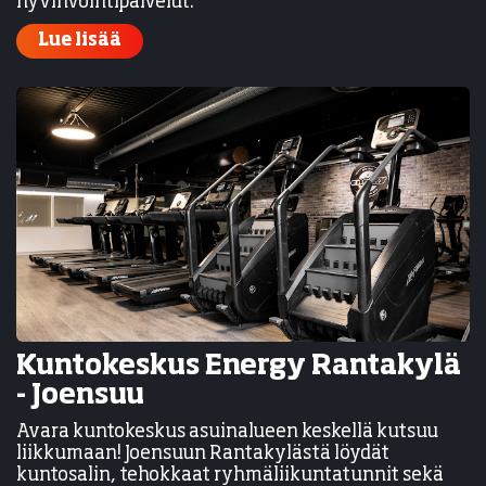
hyvinvointipalvelut.
Lue lisää
Kuntokeskus Energy Rantakylä
- Joensuu
Avara kuntokeskus asuinalueen keskellä kutsuu
liikkumaan! Joensuun Rantakylästä löydät
kuntosalin, tehokkaat ryhmäliikuntatunnit sekä