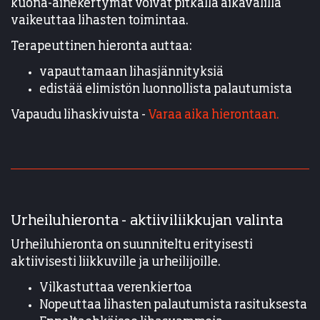
kuona-ainekertymät voivat pitkällä aikavälillä
vaikeuttaa lihasten toimintaa.
Terapeuttinen hieronta auttaa:
vapauttamaan lihasjännityksiä
edistää elimistön luonnollista palautumista
Vapaudu lihaskivuista -
Varaa aika hierontaan.
Urheiluhieronta - aktiiviliikkujan valinta
Urheiluhieronta on suunniteltu erityisesti
aktiivisesti liikkuville ja urheilijoille.
Vilkastuttaa verenkiertoa
Nopeuttaa lihasten palautumista rasituksesta