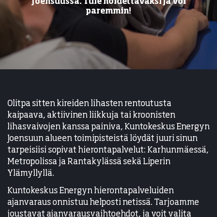
Joensuussa. Tule hoidettavaksi ja voi
paremmin!
Olitpa sitten kireiden lihasten rentoutusta
kaipaava, aktiivinen liikkuja tai kroonisten
lihasvaivojen kanssa painiva, Kuntokeskus Energyn
Joensuun alueen toimipisteistä löydät juuri sinun
tarpeisiisi sopivat hierontapalvelut: Karhunmäessä,
Metropolissa ja Rantakylässä sekä Liperin
Ylämyllyllä.
Kuntokeskus Energyn hierontapalveluiden
ajanvaraus onnistuu helposti netissä. Tarjoamme
joustavat ajanvarausvaihtoehdot, ja voit valita