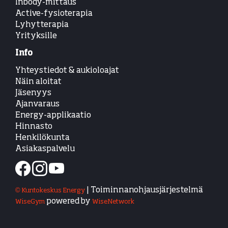
Inbody-mittaus
Active-fysioterapia
Lyhytterapia
Yrityksille
Info
Yhteystiedot & aukioloajat
Näin aloitat
Jäsenyys
Ajanvaraus
Energy-applikaatio
Hinnasto
Henkilökunta
Asiakaspalvelu
| Toiminnanohjausjärjestelmä
© Kuntokeskus Energy
powered by
WiseGym
WiseNetwork