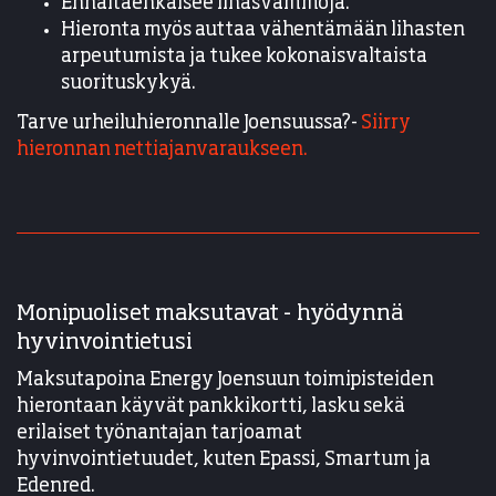
Ennaltaehkäisee lihasvammoja.
​​​​​​​Hieronta myös auttaa vähentämään lihasten
arpeutumista ja tukee kokonaisvaltaista
suorituskykyä.
Tarve urheiluhieronnalle Joensuussa?-
Siirry
hieronnan nettiajanvaraukseen.
Monipuoliset maksutavat - hyödynnä
hyvinvointietusi
Maksutapoina Energy Joensuun toimipisteiden
hierontaan käyvät pankkikortti, lasku sekä
erilaiset työnantajan tarjoamat
hyvinvointietuudet, kuten Epassi, Smartum ja
Edenred.