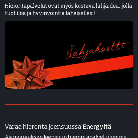
Hierontapalvelut ovat myös loistava lahjaidea, jolla
tuot iloa ja hyvinvointia läheisellesi!
Varaa hieronta Joensuussa Energyltä
Ajanvarauksen Joensuun hierontapalveluihimme