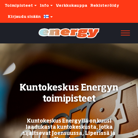
Toimipisteet
Info
Verkkokauppa
Rekisteröidy
Kirjaudu sisään
Navi
Kuntokeskus Energyn
toimipisteet
Kuntokeskus Energyllä on kuusi
laadukasta kuntokeskusta, jotka
sijaitsevat Joensuussa, Liperissä ja