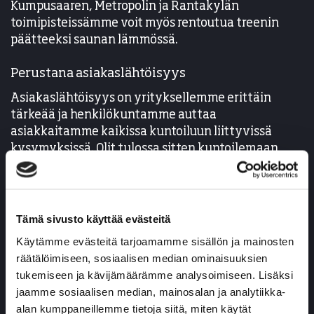
Kumpusaaren, Metropolin ja Rantakylän
toimipisteissämme voit myös rentoutua treenin
päätteeksi saunan lämmössä.
Perustana asiakaslähtöisyys
Asiakaslähtöisyys on yrityksellemme erittäin
tärkeää ja henkilökuntamme auttaa
asiakkaitamme kaikissa kuntoiluun liittyvissä
kysymyksissä. Olit tulossa sitten kuntoilemaan,
hierontaan, fysioterapiaan tai hakemaan
yrityksellesi työhyvinvointipalveluja, teemme
mielellämme ammattilaistemme voimin arjestasi
helpompaa!
Tämä sivusto käyttää evästeitä
Käytämme evästeitä tarjoamamme sisällön ja mainosten
Sama tuttu
henkilökuntamme
palvelee usein
räätälöimiseen, sosiaalisen median ominaisuuksien
viikon aikana eri toimipisteillämme, jolloin saat
tukemiseen ja kävijämäärämme analysoimiseen. Lisäksi
helposti vastauksia sinua askarruttaviin
jaamme sosiaalisen median, mainosalan ja analytiikka-
kysymyksiin ja tarvittava apu on aina lähellä.
alan kumppaneillemme tietoja siitä, miten käytät
Ammattilaistemme joukosta löytyy mm.