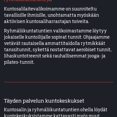
Kuntosalilaitevalikoimamme on suunniteltu
tavallisille ihmisille, unohtamatta myöskään
aktiivisen kuntosaliharrastajan toiveita.
Ryhmäliikuntatuntien valikoimastamme löytyy
jokaiselle kuntoilijalle sopivat tunnit. Ohjaajamme
vetävät rautaisella ammattitaidolla rytmikkäät
tanssitunnit, sykettä nostattavat aerobiset tunnit,
lihaskuntotreenit sekä rauhallisemmat jooga- ja
pilates-tunnit.
Täyden palvelun kuntokeskukset
Kuntosalin ja ryhmäliikuntatuntien ohella löydät
kuntokeskuksistamme kattavasti myös muut