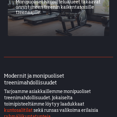
Monipuoliset harjoittelualueet takaavat
onnistuneen treenin kaikentasoisille
treenaajille.
Modernit ja monipuoliset
treenimahdollisuudet
Tarjoamme asiakkaillemme monipuoliset
treenimahdollisuudet. Jokaiselta
toimipisteeltämme löytyy laadukkaat
kuntosalitilat
sekä runsas valikoima erilaisia
ryhmäliikuntatunteja
.