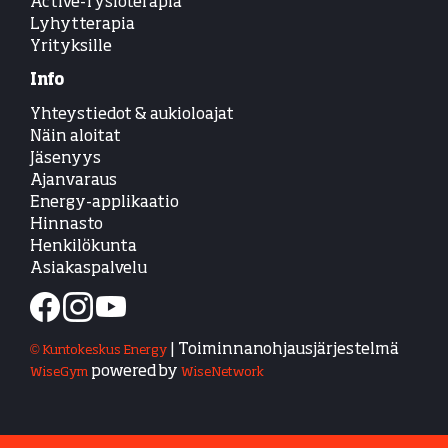
Active-fysioterapia
Lyhytterapia
Yrityksille
Info
Yhteystiedot & aukioloajat
Näin aloitat
Jäsenyys
Ajanvaraus
Energy-applikaatio
Hinnasto
Henkilökunta
Asiakaspalvelu
| Toiminnanohjausjärjestelmä
© Kuntokeskus Energy
powered by
WiseGym
WiseNetwork