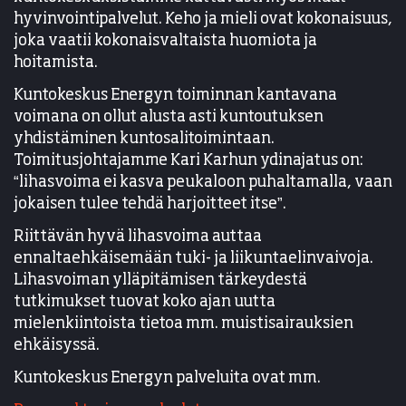
hyvinvointipalvelut. Keho ja mieli ovat kokonaisuus,
joka vaatii kokonaisvaltaista huomiota ja
hoitamista.
Kuntokeskus Energyn toiminnan kantavana
voimana on ollut alusta asti kuntoutuksen
yhdistäminen kuntosalitoimintaan.
Toimitusjohtajamme Kari Karhun ydinajatus on:
“lihasvoima ei kasva peukaloon puhaltamalla, vaan
jokaisen tulee tehdä harjoitteet itse”.
Riittävän hyvä lihasvoima auttaa
ennaltaehkäisemään tuki- ja liikuntaelinvaivoja.
Lihasvoiman ylläpitämisen tärkeydestä
tutkimukset tuovat koko ajan uutta
mielenkiintoista tietoa mm. muistisairauksien
ehkäisyssä.
Kuntokeskus Energyn palveluita ovat mm.