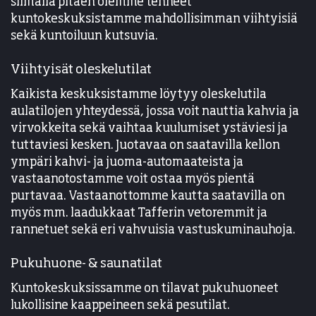
silmällä pitäen olemme tehneet
kuntokeskuksistamme mahdollisimman viihtyisiä
sekä kuntoiluun kutsuvia.
Viihtyisät oleskelutilat
Kaikista keskuksistamme löytyy oleskelutila
aulatilojen yhteydessä, jossa voit nauttia kahvia ja
virvokkeita sekä vaihtaa kuulumiset ystäviesi ja
tuttaviesi kesken. Juotavaa on saatavilla kellon
ympäri kahvi- ja juoma-automaateista ja
vastaanotostamme voit ostaa myös pientä
purtavaa. Vastaanottomme kautta saatavilla on
myös mm. laadukkaat Tafferin vetoremmit ja
rannetuet sekä eri vahvuisia vastuskuminauhoja.
Pukuhuone- & saunatilat
Kuntokeskuksissamme on tilavat pukuhuoneet
lukollisine kaappeineen sekä pesutilat.