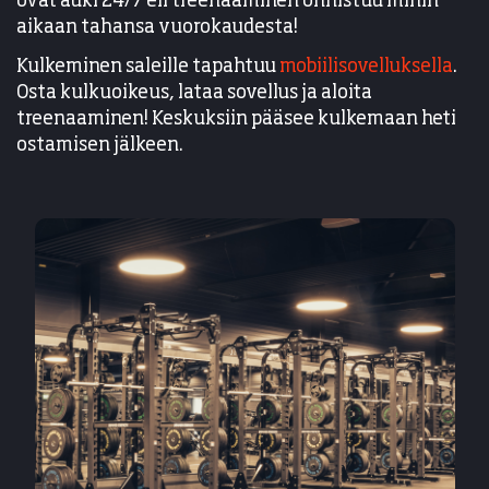
ovat auki 24/7 eli treenaaminen onnistuu mihin
aikaan tahansa vuorokaudesta!
Kulkeminen saleille tapahtuu
mobiilisovelluksella
.
Osta kulkuoikeus, lataa sovellus ja aloita
treenaaminen! Keskuksiin pääsee kulkemaan heti
ostamisen jälkeen.