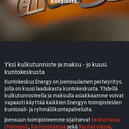
Kuopiossa.
Yksi kulkutunniste ja maksu - jo kuusi
kuntokeskusta
Kuntokeskus Energy on joensuulainen perheyritys,
jolla on kuusi laadukasta kuntokeskusta. Yhdellä
kulkutunnisteella ja maksulla asiakkaamme voivat
vapaasti käyttää kaikkien Energyn toimipisteiden
kuntosali- ja ryhmäliikuntapalveluita.
Joensuun toimipisteemme sijaitsevat
keskustassa
(Metropol)
,
Karhunmäessä
sekä
Rantakylässä
.