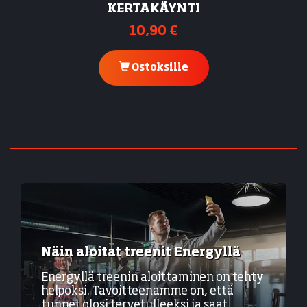
KERTAKÄYNTI
10,90 €
Ostoksille
Näin aloitat treenit Energyllä
Energyllä treenin aloittaminen on tehty
helpoksi. Tavoitteenamme on, että
tunnet olosi tervetulleeksi ja saat