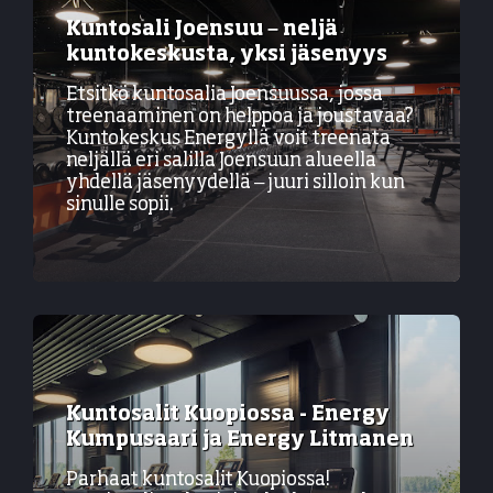
Kuntosali Joensuu – neljä
kuntokeskusta, yksi jäsenyys
Etsitkö kuntosalia Joensuussa, jossa
treenaaminen on helppoa ja joustavaa?
Kuntokeskus Energyllä voit treenata
neljällä eri salilla Joensuun alueella
yhdellä jäsenyydellä – juuri silloin kun
sinulle sopii.
Kuntosalit Kuopiossa - Energy
Kumpusaari ja Energy Litmanen
Parhaat kuntosalit Kuopiossa!