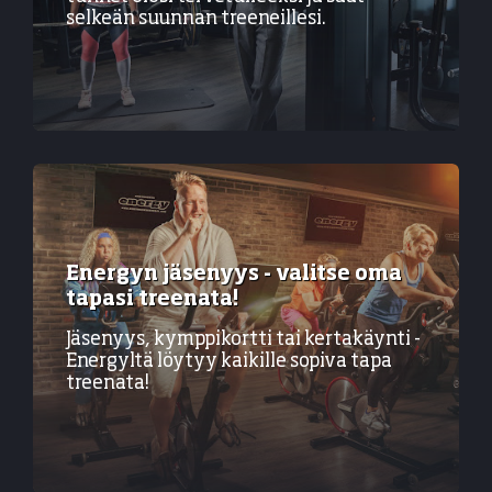
selkeän suunnan treeneillesi.
Energyn jäsenyys - valitse oma
tapasi treenata!
Jäsenyys, kymppikortti tai kertakäynti -
Energyltä löytyy kaikille sopiva tapa
treenata!