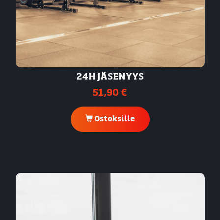
24H JÄSENYYS
51,90 €
Ostoksille