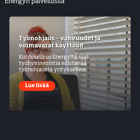
Energyn palveluissa
Työnohjaus – vahvuudet ja
voimavarat käyttöön
Kuntokeskus Energyltä saat
työhyvinvointia edistävää
työnohjausta yrityksellesi.
Lue lisää