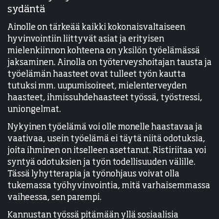
sydäntä
Ainolle on tärkeää kaikki kokonaisvaltaiseen
hyvinvointiin liittyvät asiat ja erityisen
mielenkiinnon kohteena on yksilön työelämässä
jaksaminen. Ainolla on työterveyshoitajan tausta ja
työelämän haasteet ovat tulleet työn kautta
tutuksi mm. uupumisoireet, mielenterveyden
haasteet, ihmissuhdehaasteet työssä, työstressi,
uniongelmat.
Nykyinen työelämä voi olle monelle haastavaa ja
vaativaa, usein työelämä ei täytä niitä odotuksia,
joita ihminen on itselleen asettanut. Ristiriitaa voi
syntyä odotuksien ja työn todellisuuden välille.
Tässä lyhytterapia ja työnohjaus voivat olla
tukemassa työhyvinvointia, mitä varhaisemmassa
vaiheessa, sen parempi.
Kannustan työssä pitämään yllä sosiaalisia