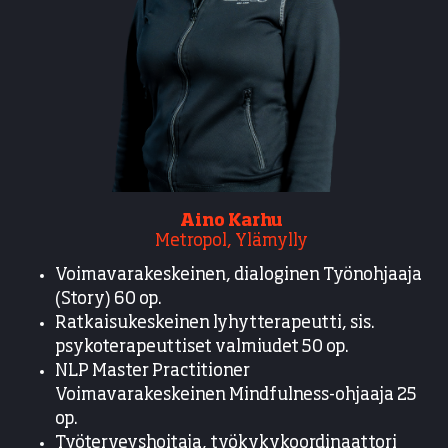
Aino Karhu
Metropol, Ylämylly
Voimavarakeskeinen, dialoginen Työnohjaaja
(Story) 60 op.
Ratkaisukeskeinen lyhytterapeutti, sis.
psykoterapeuttiset valmiudet 50 op.
NLP Master Practitioner
Voimavarakeskeinen Mindfulness-ohjaaja 25
op.
Työterveyshoitaja, työkykykoordinaattori