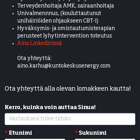
Terveydenhoitaja AMK, sairaanhoitaja
Univalmennnus, (kouluttautunut
unihäiriöiden ohjaukseen CBT-I)
Hyväksymis- ja omistautumisterapian
perusteet lyhytintervention toteutus
Aino LinkedInissä
Ota yhteyttä:
aino.karhu@kuntokeskusenergy.com
Ota yhteyttä alla olevan lomakkeen kautta!
Kerro, kuinka voin auttaa Sinua!
*
Etunimi
*
Sukunimi