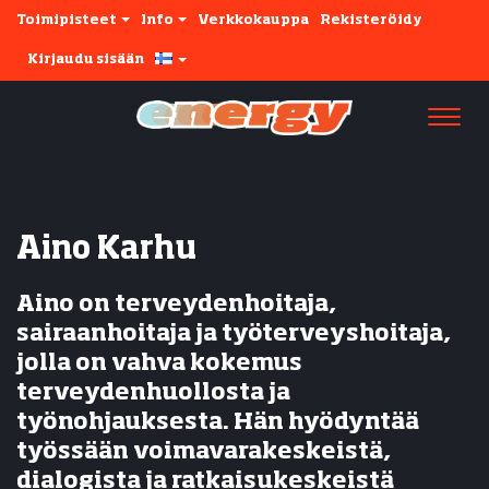
Toimipisteet
Info
Verkkokauppa
Rekisteröidy
Kirjaudu sisään
Navi
Aino Karhu
Aino on terveydenhoitaja,
sairaanhoitaja ja työterveyshoitaja,
jolla on vahva kokemus
terveydenhuollosta ja
työnohjauksesta. Hän hyödyntää
työssään voimavarakeskeistä,
dialogista ja ratkaisukeskeistä