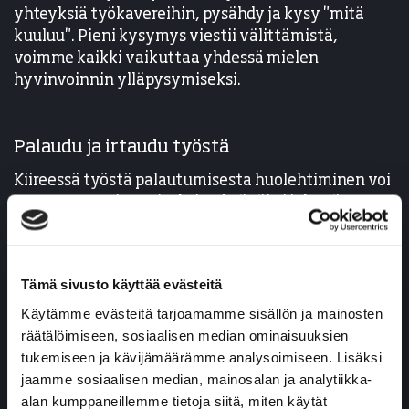
yhteyksiä työkavereihin, pysähdy ja kysy "mitä
kuuluu". Pieni kysymys viestii välittämistä,
voimme kaikki vaikuttaa yhdessä mielen
hyvinvoinnin ylläpysymiseksi.
Palaudu ja irtaudu työstä
Kiireessä työstä palautumisesta huolehtiminen voi
muuttua suorittamiseksi, tehtäväksi joka täytyy
vain saada tehdyksi. Työnaikainen palautuminen
lyhentää työn jälkeistä palautumisaikaa, joten
anna itsellesi pieni hengähdyshetki ilman
Tämä sivusto käyttää evästeitä
työajatuksia: katsele ulos ikkunasta, kävele,
venyttele, ota muutama hiukan pidennetty
Käytämme evästeitä tarjoamamme sisällön ja mainosten
uloshengitys.
räätälöimiseen, sosiaalisen median ominaisuuksien
tukemiseen ja kävijämäärämme analysoimiseen. Lisäksi
Pienillä asioilla on merkitystä jaksamisen
jaamme sosiaalisen median, mainosalan ja analytiikka-
kokonaisuuden kannalta. Palautumisen kannalta
alan kumppaneillemme tietoja siitä, miten käytät