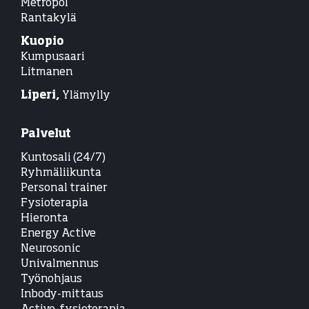
Metropol
Rantakylä
Kuopio
Kumpusaari
Litmanen
Liperi,
Ylämylly
Palvelut
Kuntosali (24/7)
Ryhmäliikunta
Personal trainer
Fysioterapia
Hieronta
Energy Active
Neurosonic
Univalmennus
Työnohjaus
Inbody-mittaus