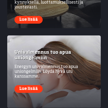
kynnyksellä, luottamuksellisesti ja
joustavasti.
Lue lisää
Univalmennus tuo apua
uniongelmiin
Energyn univalmennus tuo apua
uniongelmiin. Löydä hyvä uni
kanssamme.
Lue lisää