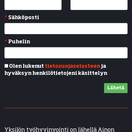
*
Sähköposti
*
Puhelin
Olen lukenut
tietosuojaselosteen
ja
hyväksyn henkilötietojeni käsittelyn
Lähetä
Yksilön työhyvinvointi on lähellä Ainon