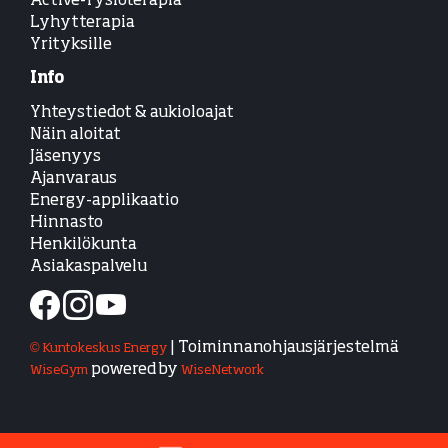
Active-fysioterapia
Lyhytterapia
Yrityksille
Info
Yhteystiedot & aukioloajat
Näin aloitat
Jäsenyys
Ajanvaraus
Energy-applikaatio
Hinnasto
Henkilökunta
Asiakaspalvelu
| Toiminnanohjausjärjestelmä
© Kuntokeskus Energy
powered by
WiseGym
WiseNetwork