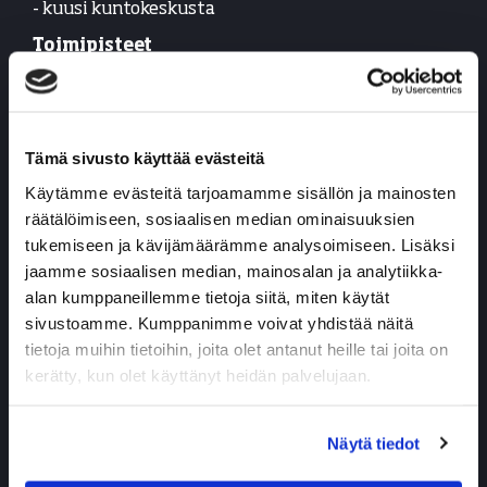
- kuusi kuntokeskusta
Toimipisteet
Joensuu
Karhunmäki
Metropol
Rantakylä
Tämä sivusto käyttää evästeitä
Käytämme evästeitä tarjoamamme sisällön ja mainosten
Kuopio
Kumpusaari
räätälöimiseen, sosiaalisen median ominaisuuksien
Litmanen
tukemiseen ja kävijämäärämme analysoimiseen. Lisäksi
jaamme sosiaalisen median, mainosalan ja analytiikka-
Liperi,
Ylämylly
alan kumppaneillemme tietoja siitä, miten käytät
sivustoamme. Kumppanimme voivat yhdistää näitä
Palvelut
tietoja muihin tietoihin, joita olet antanut heille tai joita on
kerätty, kun olet käyttänyt heidän palvelujaan.
Kuntosali (24/7)
Ryhmäliikunta
Personal trainer
Näytä tiedot
Fysioterapia
Hieronta