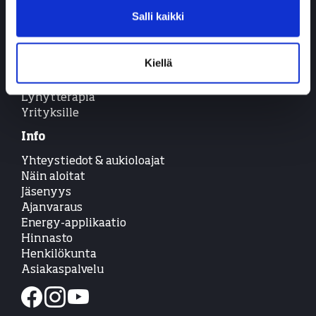
Energy Active
Salli kaikki
Neurosonic
Univalmennus
Työnohjaus
Kiellä
Inbody-mittaus
Active-fysioterapia
Lyhytterapia
Yrityksille
Info
Yhteystiedot & aukioloajat
Näin aloitat
Jäsenyys
Ajanvaraus
Energy-applikaatio
Hinnasto
Henkilökunta
Asiakaspalvelu