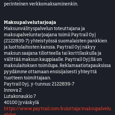
perinteinen verkkomaksaminenkin.
Maksupalvelutarjoaja
Maksunvälityspalvelun toteuttajana ja
maksupalveluntarjoajana toimii Paytrail Oyj
(2122839-7) yhteistyössä suomalaisten pankkien
ja luottolaitosten kanssa. Paytrail Oyj näkyy
maksun saajana tiliotteella tai korttilaskulla ja
välittää maksun kauppiaalle. Paytrail Oyj:llä on
maksulaitoksen toimilupa. Reklamaatiotapauksissa
pyydämme ottamaan ensisijaisesti yhteyttä
tuotteen toimittajaan.
Paytrail Oyj, y-tunnus: 2122839-7
Innova 2
Lutakonaukio 7
40100 Jyväskylä
https://www.paytrail.com/kuluttaja/maksupalvelu