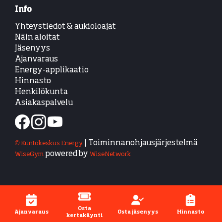
Info
Yhteystiedot & aukioloajat
Näin aloitat
Jäsenyys
Ajanvaraus
Energy-applikaatio
Hinnasto
Henkilökunta
Asiakaspalvelu
| Toiminnanohjausjärjestelmä
© Kuntokeskus Energy
powered by
WiseGym
WiseNetwork
Osta
Ajanvaraus
Osta jäsenyys
Hinnasto
kertakäynti