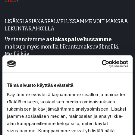
ehdot
LISÄKSI ASIAKASPALVELUSSAMME VOIT MAKSAA
LIIKUNTARAHOILLA
Vastaanotamme
asiakaspalvelussamme
maksuja myös monilla liikuntamaksuvälineillä.
Meillä käy
Smartum liikunta- ja kulttuurisetelit
Epassi
Edenred
Tämä sivusto käyttää evästeitä
Käytämme evästeitä tarjoamamme sisällön ja mainosten
sekä näiden mobiiliversiot.
räätälöimiseen, sosiaalisen median ominaisuuksien
tukemiseen ja kävijämäärämme analysoimiseen. Lisäksi
jaamme sosiaalisen median, mainosalan ja analytiikka-
alan kumppaneillemme tietoja siitä, miten käytät
sivustoamme. Kumppanimme voivat yhdistää näitä