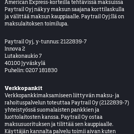
American Express-korteilla tehtävissä maksuissa
Paytrail Oyj näkyy maksun saajana korttilaskulla
ja välittää maksun kauppiaalle. Paytrail Oyj:llä on
maksulaitoksen toimilupa.
Paytrail Oyj, y-tunnus: 2122839-7
Innova 2
Lutakonaukio 7
40100 Jyväskylä
Puhelin: 0207 181830
Verkkopankit
Verkkopankkimaksamiseen liittyvän maksu- ja
rahoituspalvelun toteuttaa Paytrail Oy (2122839-7)
yhteistyössä suomalaisten pankkien ja
luottolaitosten kanssa. Paytrail Oy ostaa
maksusuorituksen ja tilittää sen kauppiaalle.
Käyttäjän kannalta palvelu toimii aivan kuten