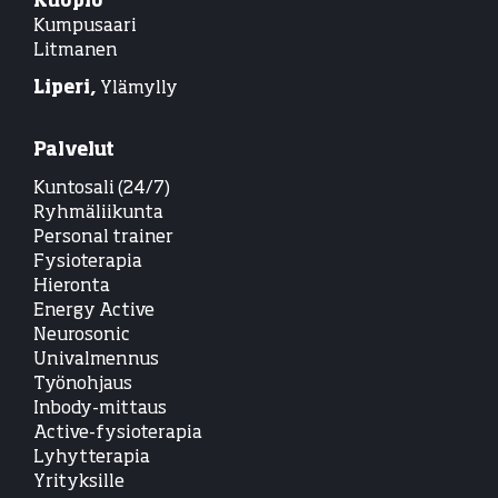
Kuopio
Kumpusaari
Litmanen
Liperi,
Ylämylly
Palvelut
Kuntosali (24/7)
Ryhmäliikunta
Personal trainer
Fysioterapia
Hieronta
Energy Active
Neurosonic
Univalmennus
Työnohjaus
Inbody-mittaus
Active-fysioterapia
Lyhytterapia
Yrityksille