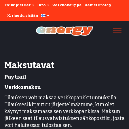
Toimipisteet
Info
Verkkokauppa
Rekisteröidy
Kirjaudu sisään
Navi
Maksutavat
Paytrail
Verkkomaksu
Tilauksen voit maksaa verkkopankkitunnuksilla.
Tilauksesi kirjautuu järjestelmäämme, kun olet
käynyt maksamassa sen verkkopankissa. Maksun
jälkeen saat tilausvahvistuksen sähköpostiisi, josta
voit halutessasi tulostaa sen.