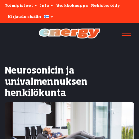
Toimipisteet
Info
Verkkokauppa
Rekisteröidy
Kirjaudu sisään
Navi
Neurosonicin ja
univalmennuksen
henkilökunta