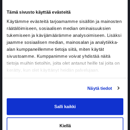
NLP Master Practitioner
Voimavarakeskeinen Mindfulness-ohjaaja 25
Tämä sivusto käyttää evästeitä
op.
Käytämme evästeitä tarjoamamme sisällön ja mainosten
Työterveyshoitaja, työkykykoordinaattori
räätälöimiseen, sosiaalisen median ominaisuuksien
Terveydenhoitaja AMK, sairaanhoitaja
tukemiseen ja kävijämäärämme analysoimiseen. Lisäksi
Univalmennnus, (kouluttautunut
jaamme sosiaalisen median, mainosalan ja analytiikka-
unihäiriöiden ohjaukseen CBT-I)
alan kumppaneillemme tietoja siitä, miten käytät
sivustoamme. Kumppanimme voivat yhdistää näitä
Ota yhteyttä:
tietoja muihin tietoihin, joita olet antanut heille tai joita on
aino.karhu@kuntokeskusenergy.com
kerätty, kun olet käyttänyt heidän palvelujaan.
Näytä tiedot
Ota yhteyttä
Salli kaikki
Kiellä