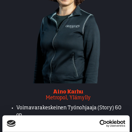
Aino Karhu
Metropol, Ylämylly
Voimavarakeskeinen Työnohjaaja (Story) 60
op.
Ratkaisukeskeinen lyhytterapeutti, sis.
psykoterapeuttiset valmiudet 50 op.